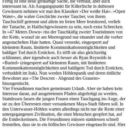
Fertig ist eine neue großartige Sache, die vertraut, aber auch
interessant ist. Als Ausgangspunkt für Killerfische in dubiosen
Gewässern nehmen wir mal den Klassiker »Der weiße Hai«. »Open
Water«, die wahre Geschichte zweier Taucher, von ihrem
Tauchschiff getrennt und allein im freien Meer festsitzend, verlieh
der Tatsache, in Haifischgewässsern zu sein, noch extra Schrecken.
In »47 Meters Down« riss der Tauchkäfig zweier Touristinnen von
der Kette, worauf sie am Meeresgrund nur einander und die vorher
angestachelten Haie hatten. Quasi versenkt, eingesperrt auf
kleinstem Raum, limitierte Kommunikationsmöglichkeiten und
baldiger Tod durch Ersticken. Es trifft sie also gleichzeitig
schlimmer, aber irgendwie auch besser als Ryan Reynolds in
»Buried« (eingesperrt auf kleinstem Raum, mit limitierten
Kommunikationsmöglichkeiten und baldigem Tod durch Ersticken,
verbuddelt im Irak). Nun werden Höhlenpanik und deren tödliche
Bewohner aus »The Descent - Abgrund des Grauens«
hinzugemischt.
Vier Freundinnen machen gemeinsam Urlaub. Aber sie haben kein
Interesse daran, auf ausgetretenen Pfaden abgefertigt zu werden.
Stattdessen fassen die jungen Frauen einen Tauchgang ins Auge, der
sie zu den Überresten einer versunkenen Maya-Stadt führen soll. In
den Unterwasser-Höhlen warten allerdings nicht nur die Reste einer
untergegangenen Zivilisation, die einst Menschen geopfert hat, auf
die Entdeckerinnen. Die Freundinnen müssen stattdessen schnell
feststellen, dass sie in ein höllisches Gewässer eingetaucht sind. Hier