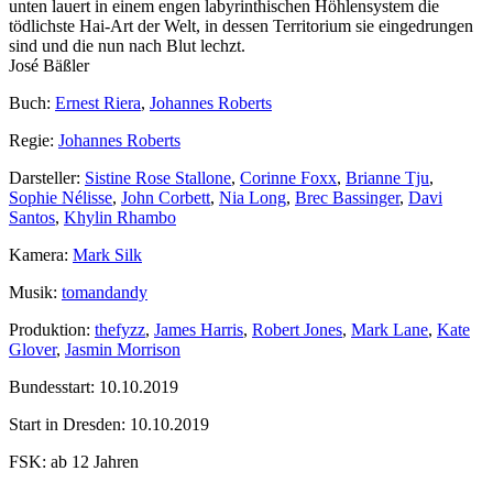
unten lauert in einem engen labyrinthischen Höhlensystem die
tödlichste Hai-Art der Welt, in dessen Territorium sie eingedrungen
sind und die nun nach Blut lechzt.
José Bäßler
Buch:
Ernest Riera
,
Johannes Roberts
Regie:
Johannes Roberts
Darsteller:
Sistine Rose Stallone
,
Corinne Foxx
,
Brianne Tju
,
Sophie Nélisse
,
John Corbett
,
Nia Long
,
Brec Bassinger
,
Davi
Santos
,
Khylin Rhambo
Kamera:
Mark Silk
Musik:
tomandandy
Produktion:
thefyzz
,
James Harris
,
Robert Jones
,
Mark Lane
,
Kate
Glover
,
Jasmin Morrison
Bundesstart:
10.10.2019
Start in Dresden:
10.10.2019
FSK:
ab 12 Jahren