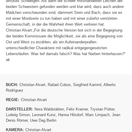
diffuses Schweigen. Als dann die schwer misshandelten Leichen der
beiden Schwestern gefunden werden und klar wird, dass auch andere
Mädchen verschwunden sind, dämmert Stein und Bach, dass sie es
mit einer Mordserie zu tun haben und mit einer zutiefst verstörten
Gemeinschaft, in der die Wahrheit ihren Wert verloren hat.
Christian Alvart:„Für die deutsche Version bot sich in der Begegnung
der beiden Kommissare die Möglichkeit, sie als eine Begegnung von
Ost und West zu erzählen, als ein Aufeinanderprallen
unterschiedlicher Charaktere mit radikal entgegengesetzten
Lebensläufen. Was lief damals falsch? Was hat Narben hinterlassen?“
ak
BUCH:
Christian Alvart
,
Rafael Cobos
,
Siegfried Kamml
,
Alberto
Rodríguez
REGIE:
Christian Alvart
DARSTELLER:
Nora Waldstätten
,
Felix Kramer
,
Trystan Pütter
,
Ludwig Simon
,
Leonard Kunz
,
Hanna Hilsdorf
,
Marc Limpach
,
Jean
Denis Römer
,
Uwe Dag Berlin
KAMERA:
Christian Alvart