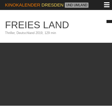
M
KINOKALENDER
DRESDEN
UND UMLAND
FREIES LAND
Thriller, Deutschland 2019, 129 min