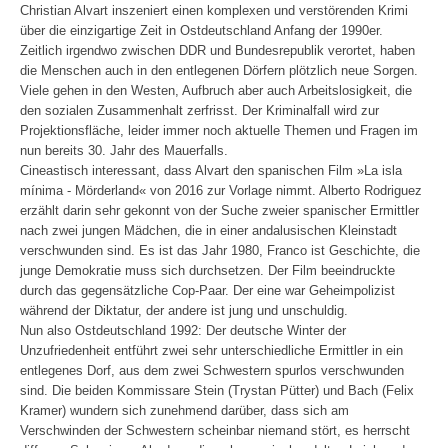
Christian Alvart inszeniert einen komplexen und verstörenden Krimi
über die einzigartige Zeit in Ostdeutschland Anfang der 1990er.
Zeitlich irgendwo zwischen DDR und Bundesrepublik verortet, haben
die Menschen auch in den entlegenen Dörfern plötzlich neue Sorgen.
Viele gehen in den Westen, Aufbruch aber auch Arbeitslosigkeit, die
den sozialen Zusammenhalt zerfrisst. Der Kriminalfall wird zur
Projektionsfläche, leider immer noch aktuelle Themen und Fragen im
nun bereits 30. Jahr des Mauerfalls.
Cineastisch interessant, dass Alvart den spanischen Film »La isla
mínima - Mörderland« von 2016 zur Vorlage nimmt. Alberto Rodriguez
erzählt darin sehr gekonnt von der Suche zweier spanischer Ermittler
nach zwei jungen Mädchen, die in einer andalusischen Kleinstadt
verschwunden sind. Es ist das Jahr 1980, Franco ist Geschichte, die
junge Demokratie muss sich durchsetzen. Der Film beeindruckte
durch das gegensätzliche Cop-Paar. Der eine war Geheimpolizist
während der Diktatur, der andere ist jung und unschuldig.
Nun also Ostdeutschland 1992: Der deutsche Winter der
Unzufriedenheit entführt zwei sehr unterschiedliche Ermittler in ein
entlegenes Dorf, aus dem zwei Schwestern spurlos verschwunden
sind. Die beiden Kommissare Stein (Trystan Pütter) und Bach (Felix
Kramer) wundern sich zunehmend darüber, dass sich am
Verschwinden der Schwestern scheinbar niemand stört, es herrscht