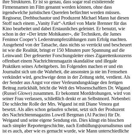
ihre Strukturen. Er ist so genau, dass sogar real existierende
Firmennamen im Film genannt werden können, ohne dass
irgendwelche juristischen Querelen befürchtet werden müssen.
Regisseur, Drehbuchautor und Produzent Michael Mann hat diesen
Stoff nach einem „Vanity Fair“-Artikel von Marie Brenner für das
Kino bearbeitet und dabei Erstaunliches geleistet. Er benutzt, wie
schon in der »Der letzte Mohikaner«, die Techniken, die James
Fenimor Cooper’s Lederstrumpferzählungen zum Erfolg machten.
Ausgehend von der Tatsache, dass nichts so verrückt und bescheuert
ist wie die Realität, bringt er 150 Minuten pure Spannung auf die
Leinwand: Der gefeuerter Forschungsleiter eines Zigarettenkonzerns
offenbart einem Nachrichtenmagazin skandalöse und illegale
Praktiken seines Arbeitgebers. Im Folgenden machen er und ein
Journalist sich um die Wahrheit, die ansonsten ja nie im Fernsehen
verkündet wird, geschweige denn in der Zeitung steht, verdient. Als
der Sender aus Angst vor einer Verleumdungsklage den fertigen
Beitrag zurückhält, bricht die Welt des Wissenschaftlers Dr. Wigand
(Russel Glowe) zusammen. Er bekommt Morddrohungen, wird von
seiner Frau verlassen, schließlich denkt er an Selbstmord. Nebenbei:
Die schlechte Rolle der Mrs. Wigand ist mit Diane Venora gut
besetzt. Als alles schon gelaufen scheint, setzt sich der Produzent
des Nachrichtenmagazins Lowell Bergman (Al Pacino) für Dr.
Weigand und seine eigene Sendung ein. Dies klingt ein bisschen
nach simpler Reportergeschichte, nach Enthüllungsjournalismus und
ist es auch, aber wie es gemacht wurde, wie Mann unterschiedliche