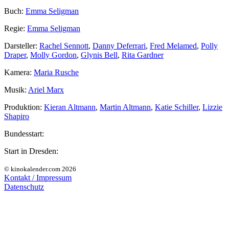
Buch:
Emma Seligman
Regie:
Emma Seligman
Darsteller:
Rachel Sennott
,
Danny Deferrari
,
Fred Melamed
,
Polly
Draper
,
Molly Gordon
,
Glynis Bell
,
Rita Gardner
Kamera:
Maria Rusche
Musik:
Ariel Marx
Produktion:
Kieran Altmann
,
Martin Altmann
,
Katie Schiller
,
Lizzie
Shapiro
Bundesstart:
Start in Dresden:
© kinokalender.com 2026
Kontakt / Impressum
Datenschutz