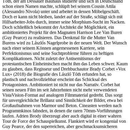
Tóth, der am Dessauer Bauhaus studierte und sich in Deutschland
schon einen Namen machte, schlüpft bei seinem Cousin Attila
(Alessandro Nivola) unter und arbeitet in dessen Möbelgeschäft.
Doch er kann nicht bleiben, landet auf der Straße, schlägt sich mit
Hilfsarbeiter-Jobs durch, immer seine Morphium-Sucht im Nacken.
Doch schließlich bekommt der Architekt die Möglichkeit, ein
ambitioniertes Projekt für den Magnaten Harrison Lee Van Buren
(Guy Pearce) zu realisieren. Das Denkmal für die Mutter Van
Burens wird zu Lászlós Nagelprobe in der neuen Welt. Der Wunsch
nach einer seinem Können angemessenen Karriere, sein
Perfektionismus und seine Suchtprobleme führen zu heftigen
Komplikationen. Nicht zuletzt der Antisemitismus der
protestantischen Einheimischen macht ihm das Leben schwer. Kaum
zu glauben, dass Regisseur und Drehbuchautor Brady Corbet »Vox
Lux« (2018) die Biografie des László Tóth erfunden hat, so
plastisch und nachvollziehbar erscheint das Schicksal des
Protagonisten. Ambitioniert ist nicht nur das Narrativ. Corbet hat
seinen neuen Film im seit Jahrzehnten nicht mehr verwendeten
VistaVision-Format auf analogem Filmmaterial gedreht. Das sorgt
für unvergleichliche Brillanz und Sinnlichkeit der Bilder, etwa bei
Großaufnahmen von Marmor und Beton. Cineasten werden nach
Programmkinos fahnden, in denen die raren 70mm-Vorführungen
laufen. Adrien Brody überzeugt aber auch digital in einer wahren
Tour de Force der Schauspielkunst. Flankiert wird er kongenial von
Guy Pearce, der den superreichen, aber geschmacksunsicheren