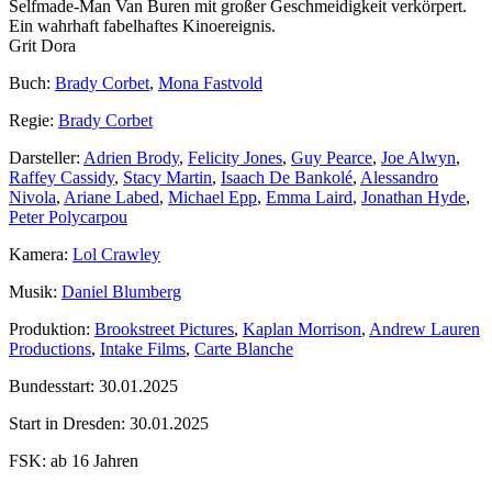
Selfmade-Man Van Buren mit großer Geschmeidigkeit verkörpert.
Ein wahrhaft fabelhaftes Kinoereignis.
Grit Dora
Buch:
Brady Corbet
,
Mona Fastvold
Regie:
Brady Corbet
Darsteller:
Adrien Brody
,
Felicity Jones
,
Guy Pearce
,
Joe Alwyn
,
Raffey Cassidy
,
Stacy Martin
,
Isaach De Bankolé
,
Alessandro
Nivola
,
Ariane Labed
,
Michael Epp
,
Emma Laird
,
Jonathan Hyde
,
Peter Polycarpou
Kamera:
Lol Crawley
Musik:
Daniel Blumberg
Produktion:
Brookstreet Pictures
,
Kaplan Morrison
,
Andrew Lauren
Productions
,
Intake Films
,
Carte Blanche
Bundesstart:
30.01.2025
Start in Dresden:
30.01.2025
FSK:
ab 16 Jahren