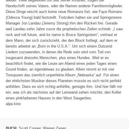
wieder. Viele begleiteten ihn seit seiner Kindheit, trugen die
Handschrift seines Vaters, oder die Namen anderer Familienmitglieder.
Diese Dinge wischt auch keine neue Romanze fort, wie Faye Romano
(Odessa Young) bald feststellt. Trotzdem halten sie und Springsteens
Manager Jon Landau (Jeremy Strong) ihm den Rücken frei. Gerade
weil Landau zehn Jahre zuvor die prophetischen Zeilen schrieb: „I saw
rock and roll future, and its name is Bruce Springsteen”, vertraut er
dem Mann, der sich zurückzieht, der den Block fortlegt, auf dem er
bereits arbeitet an „Born in the U.S.A.“. Um sich einem Dutzend
Liedern zuzuwenden, in denen die Rede sein wird vom Tod von
insgesamt dreizehn Menschen, plus eines Hundes. Weil er es
beachtlich findet, wie die Leute am Abend eines jeden Tages einen
Grund finden, an irgendetwas zu glauben. Allein nimmt er mit vier
Tonspuren das ziemlich unperfekte Album „Nebraska“ auf. Für einen
der ehrlichsten Musiker dieses Planeten musste es sich nicht perfekt
anfühlen. Dass es sich richtig anfühlte, genügte ihm. Und hier fällt mir
ein, was ich als nächstes auf der Leinwand sehen möchte; den Keller
eines pinkfarbenen Hauses in den West Saugerties.
alpa kino
BUCH:
Scott Cooper
,
Warren Zanes