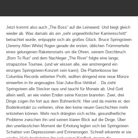
Jetzt kommt also auch „The Boss“ auf die Leinwand. Und biegt gleich
wieder ab. Was damals als ein „sehr ungewöhnlicher Karriereschritt“
betrachtet wurde, entpuppte sich als großes Glück. Bruce Springsteen
(Jeremy Allen White) flogen gerade die ersten, üblichen Trümmerteile
eines gelungenen Raketenstarts um die Ohren, seinem Durchbruch
„Born To Run“ und dem Nachleger „The River“ folgte eine lange,
strapaziöse Tournee, (und wir wissen alle, wie anstrengend ein
einziges Springsteen-Konzert sein kann). Die Plattenbosse bei
Columbia Records witterten Profit, wollten dringend eine neue Münze
einwerfen in ihr angesagtes Star-Juke-Box-Vehikel… Da zieht
Springsteen alle Stecker raus und taucht für Monate ab. Und Gott
allein weiß, an wie vielen Enden seine Kerzen brannten. Zwei, drei
Dinge zogen ihn fort aus dem Bühnenlicht. Hier und da meinte er, den
Bodenkontakt zu verlieren, ohne den keine neuen Geschichten mehr
entstehen können. Mehr noch drängten sich echte, gesundheitliche
Probleme zwischen ihn und seinen klaren Blick auf die Dinge. Über
den unerlässlichen Moment der Erholung legten sich bei Springsteen
Schatten von Depressionen und Erinnerungen. Schnell erkannte er sie