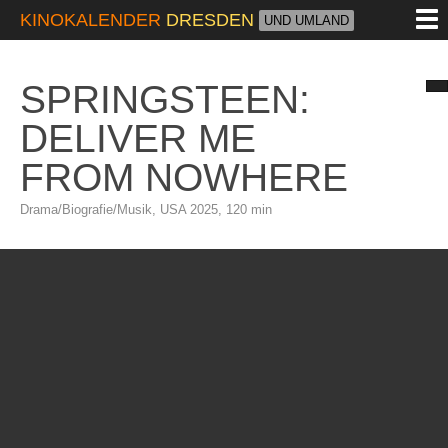
M
KINOKALENDER
DRESDEN
UND UMLAND
SPRINGSTEEN:
DELIVER ME
FROM NOWHERE
Drama/Biografie/Musik, USA 2025, 120 min