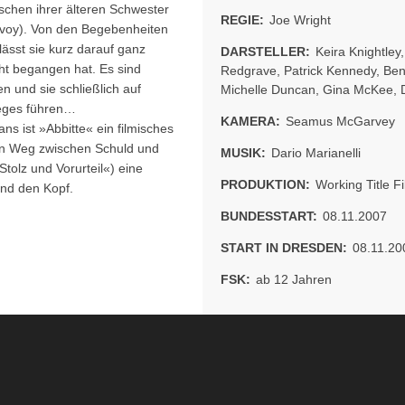
schen ihrer älteren Schwester
REGIE:
Joe Wright
Avoy). Von den Begebenheiten
lässt sie kurz darauf ganz
DARSTELLER:
Keira Knightley
cht begangen hat. Es sind
Redgrave
,
Patrick Kennedy
,
Ben
en und sie schließlich auf
Michelle Duncan
,
Gina McKee
,
ieges führen…
KAMERA:
Seamus McGarvey
 ist »Abbitte« ein filmisches
en Weg zwischen Schuld und
MUSIK:
Dario Marianelli
Stolz und Vorurteil«) eine
PRODUKTION:
Working Title F
nd den Kopf.
BUNDESSTART:
08.11.2007
START IN DRESDEN:
08.11.20
FSK:
ab 12 Jahren