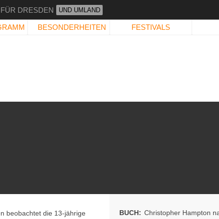
 FÜR DRESDEN
UND UMLAND
GRAMM
BESONDERHEITEN
FESTIVALS
BUCH:
Christopher Hampton 
 beobachtet die 13-jährige