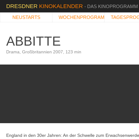
DRESDNER
KINOKALENDER
- DAS KINOPROGRAMM
NEUSTARTS
WOCHENPROGRAMM
TAGESPRO
ABBITTE
Drama, Großbritannien 2007, 123 min
England in den 30er Jahren: An der Schwelle zum Erwachsenwerden