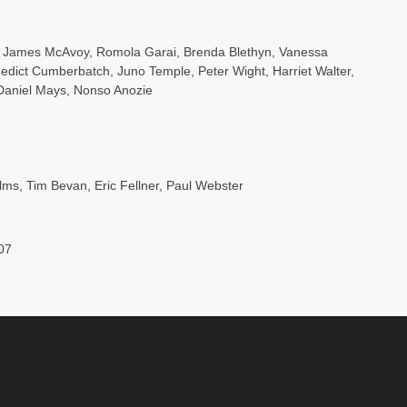
,
James McAvoy
,
Romola Garai
,
Brenda Blethyn
,
Vanessa
edict Cumberbatch
,
Juno Temple
,
Peter Wight
,
Harriet Walter
,
Daniel Mays
,
Nonso Anozie
ilms
,
Tim Bevan
,
Eric Fellner
,
Paul Webster
07