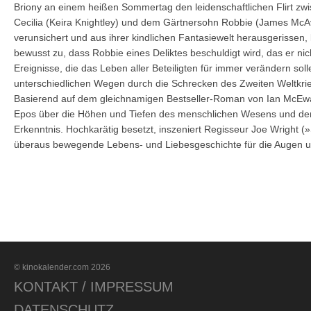
Briony an einem heißen Sommertag den leidenschaftlichen Flirt zwi
Cecilia (Keira Knightley) und dem Gärtnersohn Robbie (James Mc
verunsichert und aus ihrer kindlichen Fantasiewelt herausgerissen, 
bewusst zu, dass Robbie eines Deliktes beschuldigt wird, das er ni
Ereignisse, die das Leben aller Beteiligten für immer verändern soll
unterschiedlichen Wegen durch die Schrecken des Zweiten Weltkr
Basierend auf dem gleichnamigen Bestseller-Roman von Ian McEwans
Epos über die Höhen und Tiefen des menschlichen Wesens und d
Erkenntnis. Hochkarätig besetzt, inszeniert Regisseur Joe Wright (»
überaus bewegende Lebens- und Liebesgeschichte für die Augen u
© kinokalender.com 2026
KONTAKT / IMPRESSUM
DATENSCHUTZ