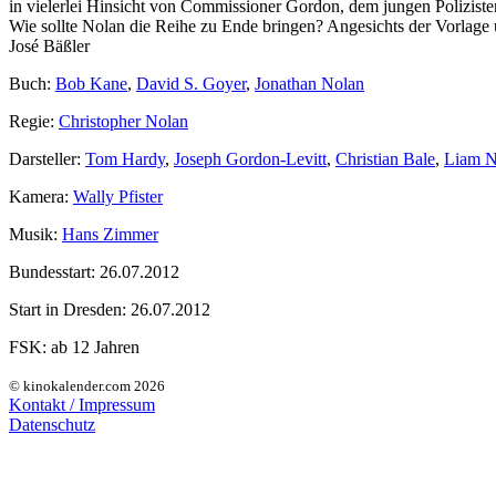
in vielerlei Hinsicht von Commissioner Gordon, dem jungen Polizist
Wie sollte Nolan die Reihe zu Ende bringen? Angesichts der Vorlage 
José Bäßler
Buch:
Bob Kane
,
David S. Goyer
,
Jonathan Nolan
Regie:
Christopher Nolan
Darsteller:
Tom Hardy
,
Joseph Gordon-Levitt
,
Christian Bale
,
Liam N
Kamera:
Wally Pfister
Musik:
Hans Zimmer
Bundesstart:
26.07.2012
Start in Dresden:
26.07.2012
FSK:
ab 12 Jahren
© kinokalender.com 2026
Kontakt / Impressum
Datenschutz