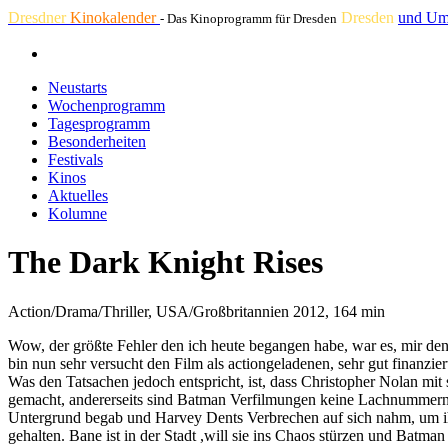
Dresdner
Kinokalender
Dresden
und Um
- Das Kinoprogramm für Dresden
Neustarts
Wochenprogramm
Tagesprogramm
Besonderheiten
Festivals
Kinos
Aktuelles
Kolumne
The Dark Knight Rises
Action/Drama/Thriller, USA/Großbritannien 2012, 164 min
Wow, der größte Fehler den ich heute begangen habe, war es, mir de
bin nun sehr versucht den Film als actiongeladenen, sehr gut finanzie
Was den Tatsachen jedoch entspricht, ist, dass Christopher Nolan mi
gemacht, andererseits sind Batman Verfilmungen keine Lachnummern m
Untergrund begab und Harvey Dents Verbrechen auf sich nahm, um ih
gehalten. Bane ist in der Stadt ,will sie ins Chaos stürzen und Bat