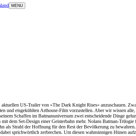
land
MENU
n aktuellen US-Trailer von »The Dark Knight Rises« anzuschauen. Zwar
rten und eisgekühlten Arthouse-Film vorzustellen. Aber wir wissen alle,
t seinem Schaffen im Batmanuniversum zwei entscheidende Dinge gelung
it dem Set-Design einer Geisterbahn mehr. Nolans Batman-Trilogie find
n als Strahl der Hoffnung für den Rest der Bevölkerung zu bewahren.
man dabei sprichwörtlich zerbrechen. Um diesen wahnsinnigen Hünen au