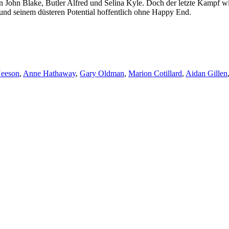
en John Blake, Butler Alfred und Selina Kyle. Doch der letzte Kampf 
und seinem düsteren Potential hoffentlich ohne Happy End.
eeson
,
Anne Hathaway
,
Gary Oldman
,
Marion Cotillard
,
Aidan Gillen