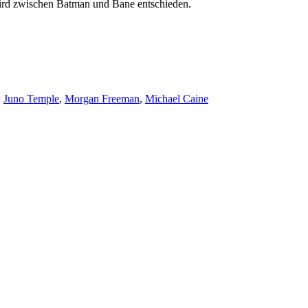
wird zwischen Batman und Bane entschieden.
,
Juno Temple
,
Morgan Freeman
,
Michael Caine