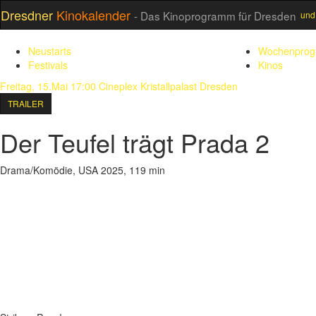
Dresdner
Kinokalender
- Das Kinoprogramm für Dresden
und
Neustarts
Wochenpro
Festivals
Kinos
Freitag, 15.Mai 17:00
Cineplex Kristallpalast Dresden
TRAILER
Der Teufel trägt Prada 2
Drama/Komödie, USA 2025, 119 min