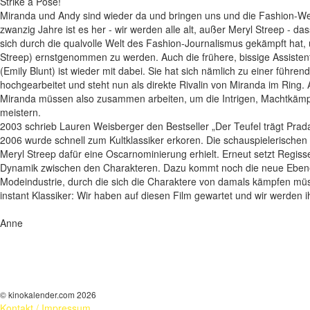
Strike a Pose!
Miranda und Andy sind wieder da und bringen uns und die Fashion-We
zwanzig Jahre ist es her - wir werden alle alt, außer Meryl Streep - 
sich durch die qualvolle Welt des Fashion-Journalismus gekämpft hat,
Streep) ernstgenommen zu werden. Auch die frühere, bissige Assistent
(Emily Blunt) ist wieder mit dabei. Sie hat sich nämlich zu einer führe
hochgearbeitet und steht nun als direkte Rivalin von Miranda im Ring. 
Miranda müssen also zusammen arbeiten, um die Intrigen, Machtkämpf
meistern.
2003 schrieb Lauren Weisberger den Bestseller „Der Teufel trägt Pra
2006 wurde schnell zum Kultklassiker erkoren. Die schauspielerischen
Meryl Streep dafür eine Oscarnominierung erhielt. Erneut setzt Regisse
Dynamik zwischen den Charakteren. Dazu kommt noch die neue Ebene 
Modeindustrie, durch die sich die Charaktere von damals kämpfen müs
instant Klassiker: Wir haben auf diesen Film gewartet und wir werden 
Anne
© kinokalender.com 2026
Kontakt / Impressum