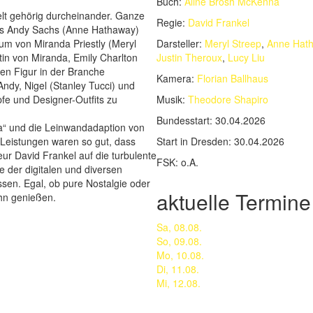
Buch:
Aline Brosh McKenna
lt gehörig durcheinander. Ganze
Regie:
David Frankel
dass Andy Sachs (Anne Hathaway)
 um von Miranda Priestly (Meryl
Darsteller:
Meryl Streep
,
Anne Hat
in von Miranda, Emily Charlton
Justin Theroux
,
Lucy Liu
nden Figur in der Branche
Kamera:
Florian Ballhaus
Andy, Nigel (Stanley Tucci) und
e und Designer-Outfits zu
Musik:
Theodore Shapiro
Bundesstart:
30.04.2026
da“ und die Leinwandadaption von
 Leistungen waren so gut, dass
Start in Dresden:
30.04.2026
ur David Frankel auf die turbulente
FSK:
o.A.
der digitalen und diversen
sen. Egal, ob pure Nostalgie oder
aktuelle Termine
ihn genießen.
Sa, 08.08.
So, 09.08.
Mo, 10.08.
Di, 11.08.
Mi, 12.08.