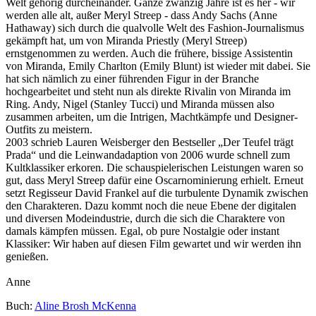
Welt gehörig durcheinander. Ganze zwanzig Jahre ist es her - wir
werden alle alt, außer Meryl Streep - dass Andy Sachs (Anne
Hathaway) sich durch die qualvolle Welt des Fashion-Journalismus
gekämpft hat, um von Miranda Priestly (Meryl Streep)
ernstgenommen zu werden. Auch die frühere, bissige Assistentin
von Miranda, Emily Charlton (Emily Blunt) ist wieder mit dabei. Sie
hat sich nämlich zu einer führenden Figur in der Branche
hochgearbeitet und steht nun als direkte Rivalin von Miranda im
Ring. Andy, Nigel (Stanley Tucci) und Miranda müssen also
zusammen arbeiten, um die Intrigen, Machtkämpfe und Designer-
Outfits zu meistern.
2003 schrieb Lauren Weisberger den Bestseller „Der Teufel trägt
Prada“ und die Leinwandadaption von 2006 wurde schnell zum
Kultklassiker erkoren. Die schauspielerischen Leistungen waren so
gut, dass Meryl Streep dafür eine Oscarnominierung erhielt. Erneut
setzt Regisseur David Frankel auf die turbulente Dynamik zwischen
den Charakteren. Dazu kommt noch die neue Ebene der digitalen
und diversen Modeindustrie, durch die sich die Charaktere von
damals kämpfen müssen. Egal, ob pure Nostalgie oder instant
Klassiker: Wir haben auf diesen Film gewartet und wir werden ihn
genießen.
Anne
Buch:
Aline Brosh McKenna