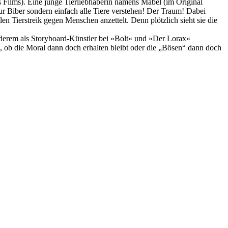
Films). Eine junge Tierliebhaberin namens Mabel (im Original
nur Biber sondern einfach alle Tiere verstehen! Der Traum! Dabei
n Tierstreik gegen Menschen anzettelt. Denn plötzlich sieht sie die
anderem als Storyboard-Künstler bei »Bolt« und »Der Lorax«
, ob die Moral dann doch erhalten bleibt oder die „Bösen“ dann doch