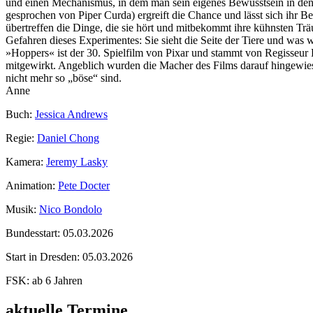
und einen Mechanismus, in dem man sein eigenes Bewusstsein in den
gesprochen von Piper Curda) ergreift die Chance und lässt sich ihr Be
übertreffen die Dinge, die sie hört und mitbekommt ihre kühnsten Trä
Gefahren dieses Experimentes: Sie sieht die Seite der Tiere und wa
»Hoppers« ist der 30. Spielfilm von Pixar und stammt von Regisseur 
mitgewirkt. Angeblich wurden die Macher des Films darauf hingewies
nicht mehr so „böse“ sind.
Anne
Buch:
Jessica Andrews
Regie:
Daniel Chong
Kamera:
Jeremy Lasky
Animation:
Pete Docter
Musik:
Nico Bondolo
Bundesstart:
05.03.2026
Start in Dresden:
05.03.2026
FSK:
ab 6 Jahren
aktuelle Termine