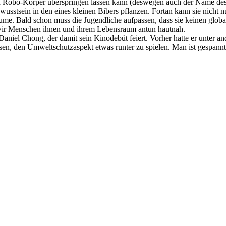
 Robo-Körper überspringen lassen kann (deswegen auch der Name des 
wusstsein in den eines kleinen Bibers pflanzen. Fortan kann sie nicht 
ume. Bald schon muss die Jugendliche aufpassen, dass sie keinen globale
s wir Menschen ihnen und ihrem Lebensraum antun hautnah.
Daniel Chong, der damit sein Kinodebüt feiert. Vorher hatte er unter 
en, den Umweltschutzaspekt etwas runter zu spielen. Man ist gespannt