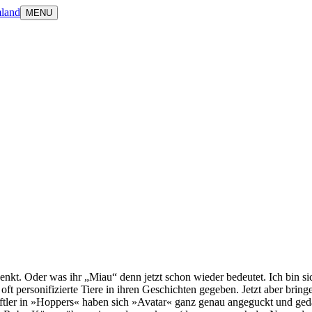
land
MENU
t. Oder was ihr „Miau“ denn jetzt schon wieder bedeutet. Ich bin sich
ft personifizierte Tiere in ihren Geschichten gegeben. Jetzt aber brin
aftler in »Hoppers« haben sich »Avatar« ganz genau angeguckt und ge