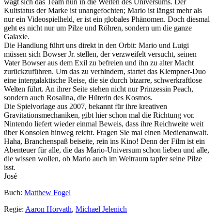
wagt sich das Team nun in die Weiten des Universums. Der
Kultstatus der Marke ist unangefochten; Mario ist längst mehr als
nur ein Videospielheld, er ist ein globales Phänomen. Doch diesmal
geht es nicht nur um Pilze und Röhren, sondern um die ganze
Galaxie.
Die Handlung führt uns direkt in den Orbit: Mario und Luigi
müssen sich Bowser Jr. stellen, der verzweifelt versucht, seinen
Vater Bowser aus dem Exil zu befreien und ihn zu alter Macht
zurückzuführen. Um das zu verhindern, startet das Klempner-Duo
eine intergalaktische Reise, die sie durch bizarre, schwerkraftlose
Welten führt. An ihrer Seite stehen nicht nur Prinzessin Peach,
sondern auch Rosalina, die Hüterin des Kosmos.
Die Spielvorlage aus 2007, bekannt für ihre kreativen
Gravitationsmechaniken, gibt hier schon mal die Richtung vor.
Nintendo liefert wieder einmal Beweis, dass ihre Reichweite weit
über Konsolen hinweg reicht. Fragen Sie mal einen Medienanwalt.
Haha, Branchenspaß beiseite, rein ins Kino! Denn der Film ist ein
Abenteuer für alle, die das Mario-Universum schon lieben und alle,
die wissen wollen, ob Mario auch im Weltraum tapfer seine Pilze
isst.
José
Buch:
Matthew Fogel
Regie:
Aaron Horvath
,
Michael Jelenich