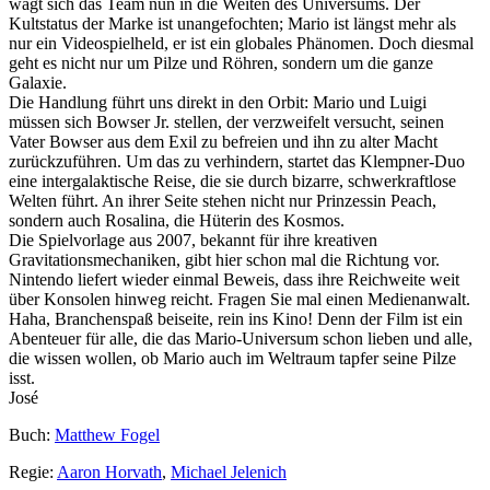
wagt sich das Team nun in die Weiten des Universums. Der
Kultstatus der Marke ist unangefochten; Mario ist längst mehr als
nur ein Videospielheld, er ist ein globales Phänomen. Doch diesmal
geht es nicht nur um Pilze und Röhren, sondern um die ganze
Galaxie.
Die Handlung führt uns direkt in den Orbit: Mario und Luigi
müssen sich Bowser Jr. stellen, der verzweifelt versucht, seinen
Vater Bowser aus dem Exil zu befreien und ihn zu alter Macht
zurückzuführen. Um das zu verhindern, startet das Klempner-Duo
eine intergalaktische Reise, die sie durch bizarre, schwerkraftlose
Welten führt. An ihrer Seite stehen nicht nur Prinzessin Peach,
sondern auch Rosalina, die Hüterin des Kosmos.
Die Spielvorlage aus 2007, bekannt für ihre kreativen
Gravitationsmechaniken, gibt hier schon mal die Richtung vor.
Nintendo liefert wieder einmal Beweis, dass ihre Reichweite weit
über Konsolen hinweg reicht. Fragen Sie mal einen Medienanwalt.
Haha, Branchenspaß beiseite, rein ins Kino! Denn der Film ist ein
Abenteuer für alle, die das Mario-Universum schon lieben und alle,
die wissen wollen, ob Mario auch im Weltraum tapfer seine Pilze
isst.
José
Buch:
Matthew Fogel
Regie:
Aaron Horvath
,
Michael Jelenich