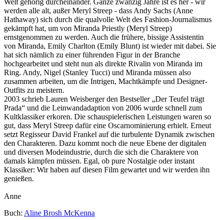
Welt gehörig durcheinander. Ganze zwanzig Jahre ist es her - wir
werden alle alt, außer Meryl Streep - dass Andy Sachs (Anne
Hathaway) sich durch die qualvolle Welt des Fashion-Journalismus
gekämpft hat, um von Miranda Priestly (Meryl Streep)
ernstgenommen zu werden. Auch die frühere, bissige Assistentin
von Miranda, Emily Charlton (Emily Blunt) ist wieder mit dabei. Sie
hat sich nämlich zu einer führenden Figur in der Branche
hochgearbeitet und steht nun als direkte Rivalin von Miranda im
Ring. Andy, Nigel (Stanley Tucci) und Miranda müssen also
zusammen arbeiten, um die Intrigen, Machtkämpfe und Designer-
Outfits zu meistern.
2003 schrieb Lauren Weisberger den Bestseller „Der Teufel trägt
Prada“ und die Leinwandadaption von 2006 wurde schnell zum
Kultklassiker erkoren. Die schauspielerischen Leistungen waren so
gut, dass Meryl Streep dafür eine Oscarnominierung erhielt. Erneut
setzt Regisseur David Frankel auf die turbulente Dynamik zwischen
den Charakteren. Dazu kommt noch die neue Ebene der digitalen
und diversen Modeindustrie, durch die sich die Charaktere von
damals kämpfen müssen. Egal, ob pure Nostalgie oder instant
Klassiker: Wir haben auf diesen Film gewartet und wir werden ihn
genießen.
Anne
Buch:
Aline Brosh McKenna