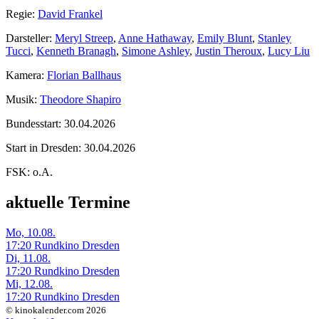
Regie:
David Frankel
Darsteller:
Meryl Streep
,
Anne Hathaway
,
Emily Blunt
,
Stanley
Tucci
,
Kenneth Branagh
,
Simone Ashley
,
Justin Theroux
,
Lucy Liu
Kamera:
Florian Ballhaus
Musik:
Theodore Shapiro
Bundesstart:
30.04.2026
Start in Dresden:
30.04.2026
FSK:
o.A.
aktuelle Termine
Mo, 10.08.
17:20 Rundkino Dresden
Di, 11.08.
17:20 Rundkino Dresden
Mi, 12.08.
17:20 Rundkino Dresden
© kinokalender.com 2026