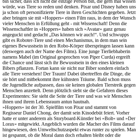
bin sicher, dass ich nicht die einzige Person bin, die gern mal wissen
würde, was Tiere so reden und denken. Pixar und Disney haben uns
ja schon oft personifizierte Tiere in ihren Geschichten gegeben. Jetzt
aber bringen sie mit »Hoppers« einen Film raus, in dem der Wunsch
vieler Menschen in Erfüllung geht - mit Wissenschaft! Denn die
Wissenschaftler in »Hoppers« haben sich »Avatar« ganz genau
angeguckt und gedacht „Das können wir auch!“. Und schwupps
gibt es Roboter-Tiere und einen Mechanismus, in dem man sein
eigenes Bewusstsein in den Robo-Körper überspringen lassen kann
(deswegen auch der Name des Films). Eine junge Tierliebhaberin
namens Mabel (im Original gesprochen von Piper Curda) ergreift
die Chance und lässt sich ihr Bewusstsein in den eines kleinen
Bibers pflanzen. Fortan kann sie nicht nur Biber sondern einfach
alle Tiere verstehen! Der Traum! Dabei übertreffen die Dinge, die
sie hört und mitbekommt ihre kühnsten Träume. Bald schon muss
die Jugendliche aufpassen, dass sie keinen globalen Tierstreik gegen
Menschen anzettelt. Denn plötzlich sieht sie die Gefahren dieses
Experimentes: Sie sieht die Seite der Tiere und was wir Menschen
ihnen und ihrem Lebensraum antun hautnah.
»Hoppers« ist der 30. Spielfilm von Pixar und stammt von
Regisseur Daniel Chong, der damit sein Kinodebüt feiert. Vorher
hatte er unter anderem als Storyboard-Künstler bei »Bolt« und »Der
Lorax« mitgewirkt. Angeblich wurden die Macher des Films darauf
hingewiesen, den Umweltschutzaspekt etwas runter zu spielen. Man
ist gespannt, ob die Moral dann doch erhalten bleibt oder die