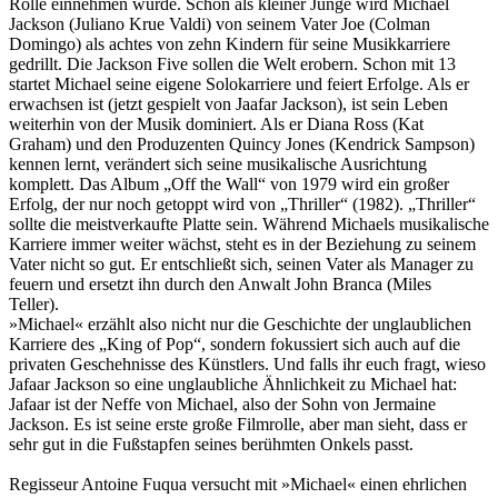
Rolle einnehmen würde. Schon als kleiner Junge wird Michael
Jackson (Juliano Krue Valdi) von seinem Vater Joe (Colman
Domingo) als achtes von zehn Kindern für seine Musikkarriere
gedrillt. Die Jackson Five sollen die Welt erobern. Schon mit 13
startet Michael seine eigene Solokarriere und feiert Erfolge. Als er
erwachsen ist (jetzt gespielt von Jaafar Jackson), ist sein Leben
weiterhin von der Musik dominiert. Als er Diana Ross (Kat
Graham) und den Produzenten Quincy Jones (Kendrick Sampson)
kennen lernt, verändert sich seine musikalische Ausrichtung
komplett. Das Album „Off the Wall“ von 1979 wird ein großer
Erfolg, der nur noch getoppt wird von „Thriller“ (1982). „Thriller“
sollte die meistverkaufte Platte sein. Während Michaels musikalische
Karriere immer weiter wächst, steht es in der Beziehung zu seinem
Vater nicht so gut. Er entschließt sich, seinen Vater als Manager zu
feuern und ersetzt ihn durch den Anwalt John Branca (Miles
Teller).
»Michael« erzählt also nicht nur die Geschichte der unglaublichen
Karriere des „King of Pop“, sondern fokussiert sich auch auf die
privaten Geschehnisse des Künstlers. Und falls ihr euch fragt, wieso
Jafaar Jackson so eine unglaubliche Ähnlichkeit zu Michael hat:
Jafaar ist der Neffe von Michael, also der Sohn von Jermaine
Jackson. Es ist seine erste große Filmrolle, aber man sieht, dass er
sehr gut in die Fußstapfen seines berühmten Onkels passt.
Regisseur Antoine Fuqua versucht mit »Michael« einen ehrlichen