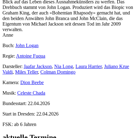
Blick auf das Leben dieses Ausnahmekünstlers zu werfen. Das
Drehbuch stammt von John Logan. Produziert wird das Biopic von
Graham King, der auch »Bohemian Rhapsody« gemacht hat, und
den beiden Anwälten John Branca und John McClain, die das
Eigentum von Michael Jackson seit dessen Tod im Jahr 2009
verwalten.
Anne
Buch:
John Logan
Regie:
Antoine Fuqua
Darsteller:
Jaafar Jackson
,
Nia Long
,
Laura Harrier
,
Juliano Krue
Valdi
,
Miles Teller
,
Colman Domingo
Kamera:
Dion Beebe
Musik:
Celeste Chada
Bundesstart:
22.04.2026
Start in Dresden:
22.04.2026
FSK:
ab 6 Jahren
aktuelle Termine