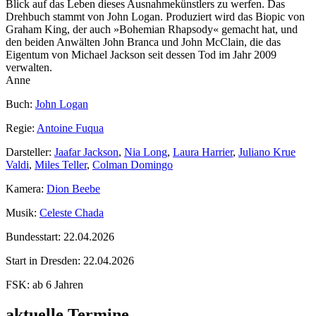
Blick auf das Leben dieses Ausnahmekünstlers zu werfen. Das
Drehbuch stammt von John Logan. Produziert wird das Biopic von
Graham King, der auch »Bohemian Rhapsody« gemacht hat, und
den beiden Anwälten John Branca und John McClain, die das
Eigentum von Michael Jackson seit dessen Tod im Jahr 2009
verwalten.
Anne
Buch:
John Logan
Regie:
Antoine Fuqua
Darsteller:
Jaafar Jackson
,
Nia Long
,
Laura Harrier
,
Juliano Krue
Valdi
,
Miles Teller
,
Colman Domingo
Kamera:
Dion Beebe
Musik:
Celeste Chada
Bundesstart:
22.04.2026
Start in Dresden:
22.04.2026
FSK:
ab 6 Jahren
aktuelle Termine