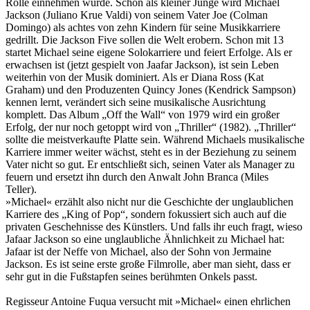
Rolle einnehmen würde. Schon als kleiner Junge wird Michael
Jackson (Juliano Krue Valdi) von seinem Vater Joe (Colman
Domingo) als achtes von zehn Kindern für seine Musikkarriere
gedrillt. Die Jackson Five sollen die Welt erobern. Schon mit 13
startet Michael seine eigene Solokarriere und feiert Erfolge. Als er
erwachsen ist (jetzt gespielt von Jaafar Jackson), ist sein Leben
weiterhin von der Musik dominiert. Als er Diana Ross (Kat
Graham) und den Produzenten Quincy Jones (Kendrick Sampson)
kennen lernt, verändert sich seine musikalische Ausrichtung
komplett. Das Album „Off the Wall“ von 1979 wird ein großer
Erfolg, der nur noch getoppt wird von „Thriller“ (1982). „Thriller“
sollte die meistverkaufte Platte sein. Während Michaels musikalische
Karriere immer weiter wächst, steht es in der Beziehung zu seinem
Vater nicht so gut. Er entschließt sich, seinen Vater als Manager zu
feuern und ersetzt ihn durch den Anwalt John Branca (Miles
Teller).
»Michael« erzählt also nicht nur die Geschichte der unglaublichen
Karriere des „King of Pop“, sondern fokussiert sich auch auf die
privaten Geschehnisse des Künstlers. Und falls ihr euch fragt, wieso
Jafaar Jackson so eine unglaubliche Ähnlichkeit zu Michael hat:
Jafaar ist der Neffe von Michael, also der Sohn von Jermaine
Jackson. Es ist seine erste große Filmrolle, aber man sieht, dass er
sehr gut in die Fußstapfen seines berühmten Onkels passt.
Regisseur Antoine Fuqua versucht mit »Michael« einen ehrlichen