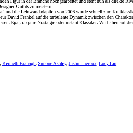
hrenden Figur in der Branche hochgearbeitet und steht nun als direkte 
esigner-Outfits zu meistern.
da“ und die Leinwandadaption von 2006 wurde schnell zum Kultklassike
isseur David Frankel auf die turbulente Dynamik zwischen den Charakt
sen. Egal, ob pure Nostalgie oder instant Klassiker: Wir haben auf d
,
Kenneth Branagh
,
Simone Ashley
,
Justin Theroux
,
Lucy Liu