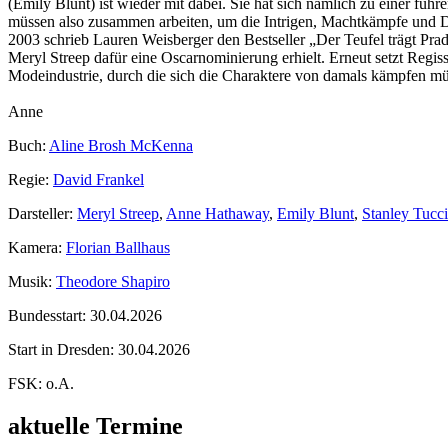
(Emily Blunt) ist wieder mit dabei. Sie hat sich nämlich zu einer fü
müssen also zusammen arbeiten, um die Intrigen, Machtkämpfe und D
2003 schrieb Lauren Weisberger den Bestseller „Der Teufel trägt Pra
Meryl Streep dafür eine Oscarnominierung erhielt. Erneut setzt Reg
Modeindustrie, durch die sich die Charaktere von damals kämpfen müs
Anne
Buch:
Aline Brosh McKenna
Regie:
David Frankel
Darsteller:
Meryl Streep
,
Anne Hathaway
,
Emily Blunt
,
Stanley Tucci
Kamera:
Florian Ballhaus
Musik:
Theodore Shapiro
Bundesstart:
30.04.2026
Start in Dresden:
30.04.2026
FSK:
o.A.
aktuelle Termine