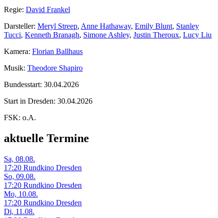
Regie:
David Frankel
Darsteller:
Meryl Streep
,
Anne Hathaway
,
Emily Blunt
,
Stanley
Tucci
,
Kenneth Branagh
,
Simone Ashley
,
Justin Theroux
,
Lucy Liu
Kamera:
Florian Ballhaus
Musik:
Theodore Shapiro
Bundesstart:
30.04.2026
Start in Dresden:
30.04.2026
FSK:
o.A.
aktuelle Termine
Sa, 08.08.
17:20 Rundkino Dresden
So, 09.08.
17:20 Rundkino Dresden
Mo, 10.08.
17:20 Rundkino Dresden
Di, 11.08.