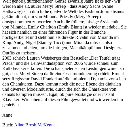
Welt gehörig durcheinander. Ganze zwanzig Jahre ist es her - wir
werden alle alt, außer Meryl Streep - dass Andy Sachs (Anne
Hathaway) sich durch die qualvolle Welt des Fashion-Journalismus
gekämpft hat, um von Miranda Priestly (Meryl Streep)
ernstgenommen zu werden. Auch die frühere, bissige Assistentin
von Miranda, Emily Charlton (Emily Blunt) ist wieder mit dabei. Sie
hat sich nämlich zu einer führenden Figur in der Branche
hochgearbeitet und steht nun als direkte Rivalin von Miranda im
Ring. Andy, Nigel (Stanley Tucci) und Miranda müssen also
zusammen arbeiten, um die Intrigen, Machtkämpfe und Designer-
Outfits zu meistern.
2003 schrieb Lauren Weisberger den Bestseller „Der Teufel trägt
Prada“ und die Leinwandadaption von 2006 wurde schnell zum
Kultklassiker erkoren. Die schauspielerischen Leistungen waren so
gut, dass Meryl Streep dafür eine Oscarnominierung erhielt. Erneut
setzt Regisseur David Frankel auf die turbulente Dynamik zwischen
den Charakteren. Dazu kommt noch die neue Ebene der digitalen
und diversen Modeindustrie, durch die sich die Charaktere von
damals kämpfen müssen. Egal, ob pure Nostalgie oder instant
Klassiker: Wir haben auf diesen Film gewartet und wir werden ihn
genießen.
Anne
Buch:
Aline Brosh McKenna