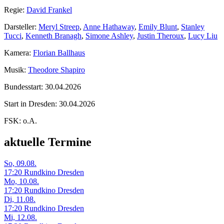
Regie:
David Frankel
Darsteller:
Meryl Streep
,
Anne Hathaway
,
Emily Blunt
,
Stanley
Tucci
,
Kenneth Branagh
,
Simone Ashley
,
Justin Theroux
,
Lucy Liu
Kamera:
Florian Ballhaus
Musik:
Theodore Shapiro
Bundesstart:
30.04.2026
Start in Dresden:
30.04.2026
FSK:
o.A.
aktuelle Termine
So, 09.08.
17:20 Rundkino Dresden
Mo, 10.08.
17:20 Rundkino Dresden
Di, 11.08.
17:20 Rundkino Dresden
Mi, 12.08.