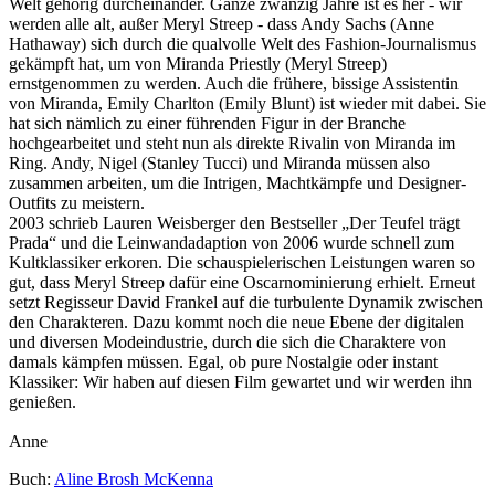
Welt gehörig durcheinander. Ganze zwanzig Jahre ist es her - wir
werden alle alt, außer Meryl Streep - dass Andy Sachs (Anne
Hathaway) sich durch die qualvolle Welt des Fashion-Journalismus
gekämpft hat, um von Miranda Priestly (Meryl Streep)
ernstgenommen zu werden. Auch die frühere, bissige Assistentin
von Miranda, Emily Charlton (Emily Blunt) ist wieder mit dabei. Sie
hat sich nämlich zu einer führenden Figur in der Branche
hochgearbeitet und steht nun als direkte Rivalin von Miranda im
Ring. Andy, Nigel (Stanley Tucci) und Miranda müssen also
zusammen arbeiten, um die Intrigen, Machtkämpfe und Designer-
Outfits zu meistern.
2003 schrieb Lauren Weisberger den Bestseller „Der Teufel trägt
Prada“ und die Leinwandadaption von 2006 wurde schnell zum
Kultklassiker erkoren. Die schauspielerischen Leistungen waren so
gut, dass Meryl Streep dafür eine Oscarnominierung erhielt. Erneut
setzt Regisseur David Frankel auf die turbulente Dynamik zwischen
den Charakteren. Dazu kommt noch die neue Ebene der digitalen
und diversen Modeindustrie, durch die sich die Charaktere von
damals kämpfen müssen. Egal, ob pure Nostalgie oder instant
Klassiker: Wir haben auf diesen Film gewartet und wir werden ihn
genießen.
Anne
Buch:
Aline Brosh McKenna