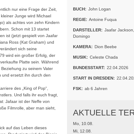
BUCH:
John Logan
ntlich nur eine Frage der Zeit,
 kleiner Junge wird Michael
REGIE:
Antoine Fuqua
o) als achtes von zehn Kindern
obern. Schon mit 13 startet
DARSTELLER:
Jaafar Jackson
n ist (jetzt gespielt von Jaafar
Domingo
 Diana Ross (Kat Graham) und
KAMERA:
Dion Beebe
erändert sich seine
9 wird ein großer Erfolg, der
MUSIK:
Celeste Chada
istverkaufte Platte sein. Während
BUNDESSTART:
22.04.2026
er Beziehung zu seinem Vater
n und ersetzt ihn durch den
START IN DRESDEN:
22.04.20
arriere des „King of Pop“,
FSK:
ab 6 Jahren
lers. Und falls ihr euch fragt,
t: Jafaar ist der Neffe von
oße Filmrolle, aber man sieht,
AKTUELLE TE
Mo, 10.08.
ick auf das Leben dieses
Mi, 12.08.