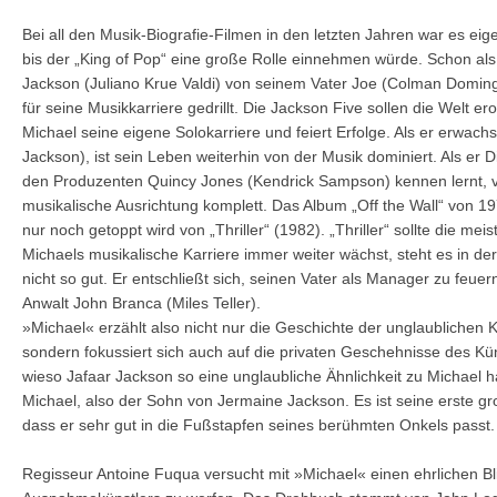
Bei all den Musik-Biografie-Filmen in den letzten Jahren war es eige
bis der „King of Pop“ eine große Rolle einnehmen würde. Schon als
Jackson (Juliano Krue Valdi) von seinem Vater Joe (Colman Doming
für seine Musikkarriere gedrillt. Die Jackson Five sollen die Welt er
Michael seine eigene Solokarriere und feiert Erfolge. Als er erwachse
Jackson), ist sein Leben weiterhin von der Musik dominiert. Als er
den Produzenten Quincy Jones (Kendrick Sampson) kennen lernt, v
musikalische Ausrichtung komplett. Das Album „Off the Wall“ von 197
nur noch getoppt wird von „Thriller“ (1982). „Thriller“ sollte die me
Michaels musikalische Karriere immer weiter wächst, steht es in d
nicht so gut. Er entschließt sich, seinen Vater als Manager zu feuer
Anwalt John Branca (Miles Teller).
»Michael« erzählt also nicht nur die Geschichte der unglaublichen K
sondern fokussiert sich auch auf die privaten Geschehnisse des Künst
wieso Jafaar Jackson so eine unglaubliche Ähnlichkeit zu Michael ha
Michael, also der Sohn von Jermaine Jackson. Es ist seine erste gr
dass er sehr gut in die Fußstapfen seines berühmten Onkels passt.
Regisseur Antoine Fuqua versucht mit »Michael« einen ehrlichen Bl