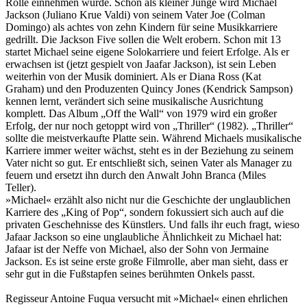
Rolle einnehmen würde. Schon als kleiner Junge wird Michael
Jackson (Juliano Krue Valdi) von seinem Vater Joe (Colman
Domingo) als achtes von zehn Kindern für seine Musikkarriere
gedrillt. Die Jackson Five sollen die Welt erobern. Schon mit 13
startet Michael seine eigene Solokarriere und feiert Erfolge. Als er
erwachsen ist (jetzt gespielt von Jaafar Jackson), ist sein Leben
weiterhin von der Musik dominiert. Als er Diana Ross (Kat
Graham) und den Produzenten Quincy Jones (Kendrick Sampson)
kennen lernt, verändert sich seine musikalische Ausrichtung
komplett. Das Album „Off the Wall“ von 1979 wird ein großer
Erfolg, der nur noch getoppt wird von „Thriller“ (1982). „Thriller“
sollte die meistverkaufte Platte sein. Während Michaels musikalische
Karriere immer weiter wächst, steht es in der Beziehung zu seinem
Vater nicht so gut. Er entschließt sich, seinen Vater als Manager zu
feuern und ersetzt ihn durch den Anwalt John Branca (Miles
Teller).
»Michael« erzählt also nicht nur die Geschichte der unglaublichen
Karriere des „King of Pop“, sondern fokussiert sich auch auf die
privaten Geschehnisse des Künstlers. Und falls ihr euch fragt, wieso
Jafaar Jackson so eine unglaubliche Ähnlichkeit zu Michael hat:
Jafaar ist der Neffe von Michael, also der Sohn von Jermaine
Jackson. Es ist seine erste große Filmrolle, aber man sieht, dass er
sehr gut in die Fußstapfen seines berühmten Onkels passt.
Regisseur Antoine Fuqua versucht mit »Michael« einen ehrlichen