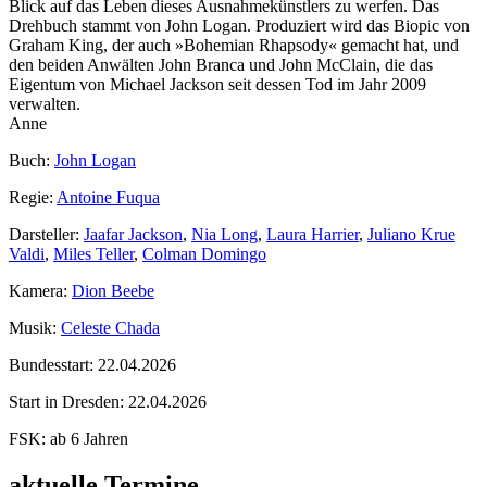
Blick auf das Leben dieses Ausnahmekünstlers zu werfen. Das
Drehbuch stammt von John Logan. Produziert wird das Biopic von
Graham King, der auch »Bohemian Rhapsody« gemacht hat, und
den beiden Anwälten John Branca und John McClain, die das
Eigentum von Michael Jackson seit dessen Tod im Jahr 2009
verwalten.
Anne
Buch:
John Logan
Regie:
Antoine Fuqua
Darsteller:
Jaafar Jackson
,
Nia Long
,
Laura Harrier
,
Juliano Krue
Valdi
,
Miles Teller
,
Colman Domingo
Kamera:
Dion Beebe
Musik:
Celeste Chada
Bundesstart:
22.04.2026
Start in Dresden:
22.04.2026
FSK:
ab 6 Jahren
aktuelle Termine