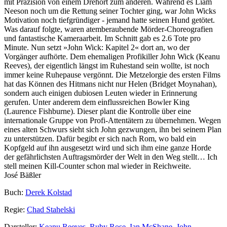
mit Präzision von einem Drehort zum anderen. Während es Liam
Neeson noch um die Rettung seiner Tochter ging, war John Wicks
Motivation noch tiefgründiger - jemand hatte seinen Hund getötet.
Was darauf folgte, waren atemberaubende Mörder-Choreografien
und fantastische Kameraarbeit. Im Schnitt gab es 2.6 Tote pro
Minute. Nun setzt »John Wick: Kapitel 2« dort an, wo der
Vorgänger aufhörte. Dem ehemaligen Profikiller John Wick (Keanu
Reeves), der eigentlich längst im Ruhestand sein wollte, ist noch
immer keine Ruhepause vergönnt. Die Metzelorgie des ersten Films
hat das Können des Hitmans nicht nur Helen (Bridget Moynahan),
sondern auch einigen dubiosen Leuten wieder in Erinnerung
gerufen. Unter anderem dem einflussreichen Bowler King
(Laurence Fishburne). Dieser plant die Kontrolle über eine
internationale Gruppe von Profi-Attentätern zu übernehmen. Wegen
eines alten Schwurs sieht sich John gezwungen, ihn bei seinem Plan
zu unterstützen. Dafür begibt er sich nach Rom, wo bald ein
Kopfgeld auf ihn ausgesetzt wird und sich ihm eine ganze Horde
der gefährlichsten Auftragsmörder der Welt in den Weg stellt… Ich
stell meinen Kill-Counter schon mal wieder in Reichweite.
José Bäßler
Buch:
Derek Kolstad
Regie:
Chad Stahelski
Darsteller:
Keanu Reeves
,
Ruby Rose
,
Ian McShane
,
John