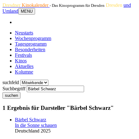
Dresdner
Kinokalender
Dresden
und
- Das Kinoprogramm für Dresden
Umland
MENU
Neustarts
Wochenprogramm
Tagesprogramm
Besonderheiten
Festivals
Kinos
Aktuelles
Kolumne
suchfeld
Suchbegriff
suchen
1 Ergebnis für Darsteller "Bärbel Schwarz"
Bärbel Schwarz
In die Sonne schauen
Deutschland 2025