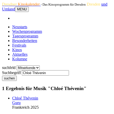
Dresdner
Kinokalender
Dresden
und
- Das Kinoprogramm für Dresden
Umland
MENU
Neustarts
Wochenprogramm
Tagesprogramm
Besonderheiten
Festivals
Kinos
Aktuelles
Kolumne
suchfeld
Suchbegriff
suchen
1 Ergebnis für Musik "Chloé Thévenin"
Chloé Thévenin
Guru
Frankreich 2025