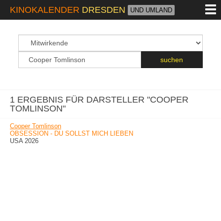
M
KINOKALENDER
DRESDEN
UND UMLAND
suchfeld
Suchbegriff
suchen
1 ERGEBNIS FÜR DARSTELLER "COOPER
TOMLINSON"
Cooper Tomlinson
OBSESSION - DU SOLLST MICH LIEBEN
USA 2026