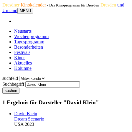
Dresdner
Kinokalender
Dresden
und
- Das Kinoprogramm für Dresden
Umland
MENU
Neustarts
Wochenprogramm
Tagesprogramm
Besonderheiten
Festivals
Kinos
Aktuelles
Kolumne
suchfeld
Suchbegriff
suchen
1 Ergebnis für Darsteller "David Klein"
David Klein
Dream Scenario
USA 2023