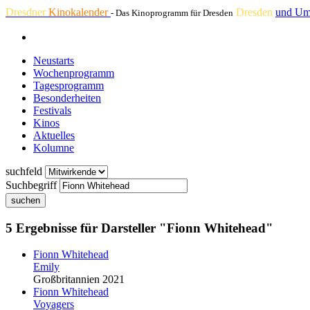
Dresdner
Kinokalender
Dresden
und Um
- Das Kinoprogramm für Dresden
Neustarts
Wochenprogramm
Tagesprogramm
Besonderheiten
Festivals
Kinos
Aktuelles
Kolumne
suchfeld
Suchbegriff
suchen
5 Ergebnisse für Darsteller "Fionn Whitehead"
Fionn Whitehead
Emily
Großbritannien 2021
Fionn Whitehead
Voyagers