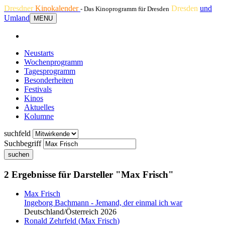
Dresdner
Kinokalender
Dresden
und
- Das Kinoprogramm für Dresden
Umland
MENU
Neustarts
Wochenprogramm
Tagesprogramm
Besonderheiten
Festivals
Kinos
Aktuelles
Kolumne
suchfeld
Suchbegriff
suchen
2 Ergebnisse für Darsteller "Max Frisch"
Max Frisch
Ingeborg Bachmann - Jemand, der einmal ich war
Deutschland/Österreich 2026
Ronald Zehrfeld (
Max Frisch
)