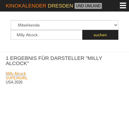
M
KINOKALENDER
DRESDEN
UND UMLAND
suchfeld
Suchbegriff
suchen
1 ERGEBNIS FÜR DARSTELLER "MILLY
ALCOCK"
Milly Alcock
SUPERGIRL
USA 2026