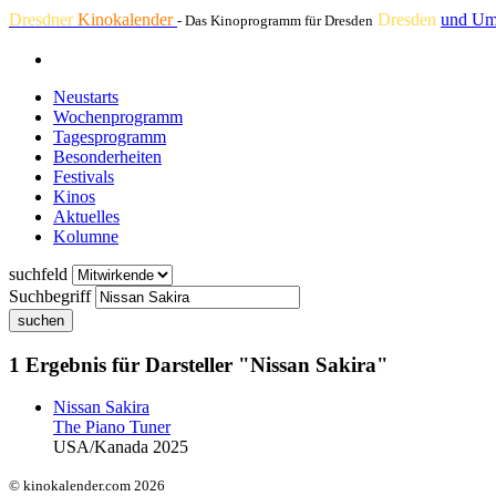
Dresdner
Kinokalender
Dresden
und Um
- Das Kinoprogramm für Dresden
Neustarts
Wochenprogramm
Tagesprogramm
Besonderheiten
Festivals
Kinos
Aktuelles
Kolumne
suchfeld
Suchbegriff
suchen
1 Ergebnis für Darsteller "Nissan Sakira"
Nissan Sakira
The Piano Tuner
USA/Kanada 2025
© kinokalender.com 2026