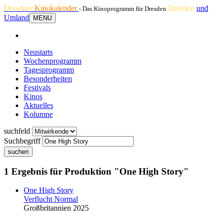
Dresdner
Kinokalender
Dresden
und
- Das Kinoprogramm für Dresden
Umland
MENU
Neustarts
Wochenprogramm
Tagesprogramm
Besonderheiten
Festivals
Kinos
Aktuelles
Kolumne
suchfeld
Suchbegriff
suchen
1 Ergebnis für Produktion "One High Story"
One High Story
Verflucht Normal
Großbritannien 2025