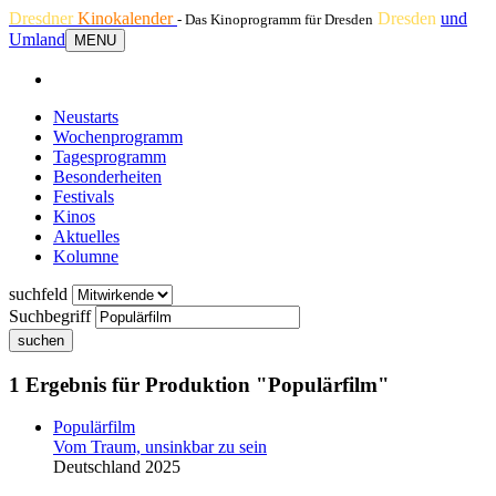
Dresdner
Kinokalender
Dresden
und
- Das Kinoprogramm für Dresden
Umland
MENU
Neustarts
Wochenprogramm
Tagesprogramm
Besonderheiten
Festivals
Kinos
Aktuelles
Kolumne
suchfeld
Suchbegriff
suchen
1 Ergebnis für Produktion "Populärfilm"
Populärfilm
Vom Traum, unsinkbar zu sein
Deutschland 2025