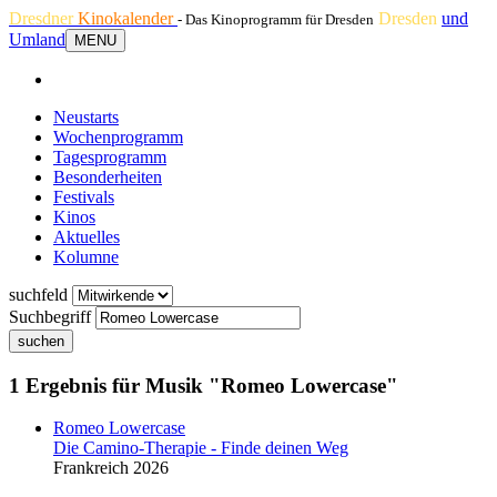
Dresdner
Kinokalender
Dresden
und
- Das Kinoprogramm für Dresden
Umland
MENU
Neustarts
Wochenprogramm
Tagesprogramm
Besonderheiten
Festivals
Kinos
Aktuelles
Kolumne
suchfeld
Suchbegriff
suchen
1 Ergebnis für Musik "Romeo Lowercase"
Romeo Lowercase
Die Camino-Therapie - Finde deinen Weg
Frankreich 2026