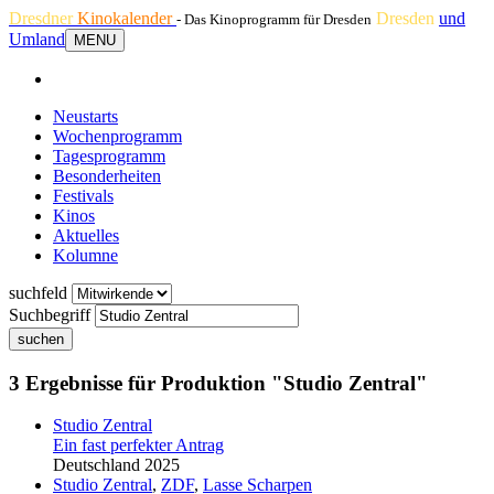
Dresdner
Kinokalender
Dresden
und
- Das Kinoprogramm für Dresden
Umland
MENU
Neustarts
Wochenprogramm
Tagesprogramm
Besonderheiten
Festivals
Kinos
Aktuelles
Kolumne
suchfeld
Suchbegriff
suchen
3 Ergebnisse für Produktion "Studio Zentral"
Studio Zentral
Ein fast perfekter Antrag
Deutschland 2025
Studio Zentral
,
ZDF
,
Lasse Scharpen