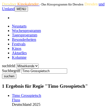
Dresdner
Kinokalender
Dresden
und
- Das Kinoprogramm für Dresden
Umland
MENU
Neustarts
Wochenprogramm
Tagesprogramm
Besonderheiten
Festivals
Kinos
Aktuelles
Kolumne
suchfeld
Suchbegriff
suchen
1 Ergebnis für Regie "Timo Grosspietsch"
Timo Grosspietsch
Fluss
Deutschland 2025