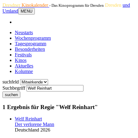
Dresdner
Kinokalender
Dresden
und
- Das Kinoprogramm für Dresden
Umland
MENU
Neustarts
Wochenprogramm
Tagesprogramm
Besonderheiten
Festivals
Kinos
Aktuelles
Kolumne
suchfeld
Suchbegriff
suchen
1 Ergebnis für Regie "Welf Reinhart"
Welf Reinhart
Der verlorene Mann
Deutschland 2026