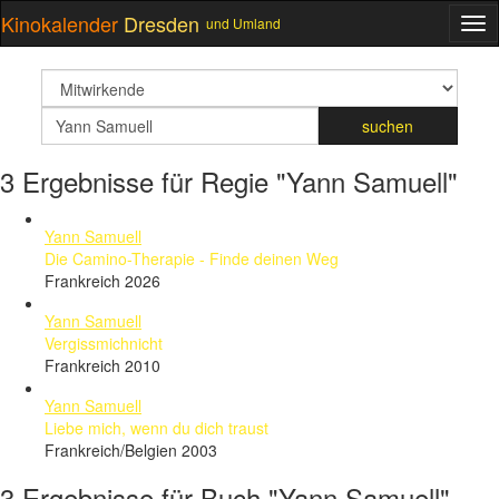
Kinokalender
Dresden
und Umland
ME
suchfeld
Suchbegriff
suchen
3 Ergebnisse für Regie "Yann Samuell"
Yann Samuell
Die Camino-Therapie - Finde deinen Weg
Frankreich 2026
Yann Samuell
Vergissmichnicht
Frankreich 2010
Yann Samuell
Liebe mich, wenn du dich traust
Frankreich/Belgien 2003
3 Ergebnisse für Buch "Yann Samuell"