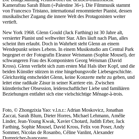
Kamerafrau Sarah Blum (»Palestine 36«). Die Filmmusik stammt
von Francesco Tristano, international renommierter Pianist, dessen
musikalischer Zugang die innere Welt des Protagonisten weiter
vertieft.
New York 1968. Glenn Gould (Jack Farthing) ist 30 Jahre alt,
versierter Pianist und weltweiter Star. Alles läuft nach Plan, alles
scheint ihm erlaubt. Doch in Wahrheit steht Glenn an einem
Wendepunkt seines Lebens. In einem Musikstudio am Central Park
begegnet er der Fotografin Eleanor Weismann (Sophie Mousel), der
schwangeren Frau des Komponisten Georg Weisman (David
Kross). Glenn verliebt sich zum ersten Mal Hals über Kopf, und die
beiden Künstler stürzen in eine hingebungsvolle Liebesgeschichte.
Gleichzeitig entscheidet Glenn, keine Konzerte mehr zu geben, und
leitet eine radikale Zäsur in seiner Karriere ein. Zwischen
künstlerischer Obsession, leidenschaftlicher Liebe und familiären
Beziehungen entfaltet sich eine vielschichtige Ménage-à-trois.
Foto, © Zhongzixia Yao: v.l.n.r.: Adrian Moskovicz, Jonathan
Zaccai, Sarah Blum, Dieter Horres, Michael Lehmann, Amélie
Linder, Jean-Young Kwak, Xavier Chotard, Judith Erber, Jack
Farthing, Sophie Mousel, David Kross, Felix von Poser, Andy
Sommer, Nicolas de Rosanbo, Céline Vanlint, Alexander
Dumreicher-Ivanceanu