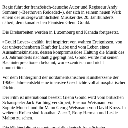
Regie führt der französisch-deutsche Autor und Regisseur Andy
Sommer (»Beethoven Reloaded«), der sich in seinem neuen Werk
einem der außergewöhnlichsten Musiker des 20. Jahrhunderts
nähert, dem kanadischen Pianisten Glenn Gould.
Die Dreharbeiten werden in Luxemburg und Kanada fortgesetzt.
»Gould Lover« erzählt, frei inspiriert von wahren Ereignissen, von
der unberechenbaren Kraft der Liebe und vom Leben eines
Ausnahmekünstlers, dessen kompromisslose Haltung die Musik des
20. Jahrhunderts nachhaltig geprägt hat. Gould wurde mit seinen
Bachinterpretationen bekannt, war exzentrisch und nicht
unumstritten.
Vor dem Hintergrund der nordamerikanischen Künstlerszene der
1960er Jahre entsteht eine intensive Geschichte voll atmosphärischer
Dichte.
Der Film ist international besetzt: Glenn Gould wird vom britischen
Schauspieler Jack Farthing verkörpert, Eleanor Weismann von
Sophie Mousel und ihr Mann Georg Weismann von David Kross. In
weiteren Rollen sind Jonathan Zaccaï, Rony Herman und Leslie
Malton zu sehen.
Die Bildgestaltung verantwortet die deutsch-französische