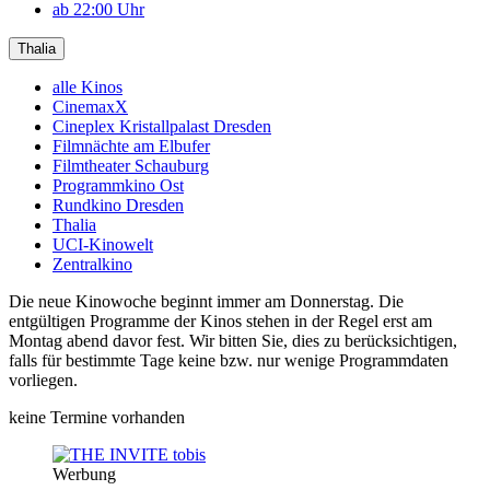
ab 22:00 Uhr
Thalia
alle Kinos
CinemaxX
Cineplex Kristallpalast Dresden
Filmnächte am Elbufer
Filmtheater Schauburg
Programmkino Ost
Rundkino Dresden
Thalia
UCI-Kinowelt
Zentralkino
Die neue Kinowoche beginnt immer am Donnerstag. Die
entgültigen Programme der Kinos stehen in der Regel erst am
Montag abend davor fest. Wir bitten Sie, dies zu berücksichtigen,
falls für bestimmte Tage keine bzw. nur wenige Programmdaten
vorliegen.
keine Termine vorhanden
Werbung