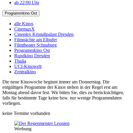
ab 22:00 Uhr
Programmkino Ost
alle Kinos
CinemaxX
Cineplex Kristallpalast Dresden
Filmnächte am Elbufer
Filmtheater Schauburg
Programmkino Ost
Rundkino Dresden
Thalia
UCI-Kinowelt
Zentralkino
Die neue Kinowoche beginnt immer am Donnerstag. Die
entgültigen Programme der Kinos stehen in der Regel erst am
Montag abend davor fest. Wir bitten Sie, dies zu berücksichtigen,
falls für bestimmte Tage keine bzw. nur wenige Programmdaten
vorliegen.
keine Termine vorhanden
Werbung