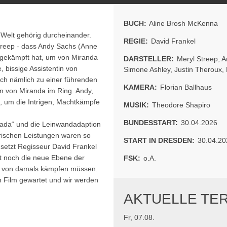
BUCH:
Aline Brosh McKenna
Welt gehörig durcheinander.
REGIE:
David Frankel
Streep - dass Andy Sachs (Anne
 gekämpft hat, um von Miranda
DARSTELLER:
Meryl Streep
,
A
 bissige Assistentin von
Simone Ashley
,
Justin Theroux
,
sich nämlich zu einer führenden
KAMERA:
Florian Ballhaus
in von Miranda im Ring. Andy,
, um die Intrigen, Machtkämpfe
MUSIK:
Theodore Shapiro
BUNDESSTART:
30.04.2026
Prada“ und die Leinwandadaption
erischen Leistungen waren so
START IN DRESDEN:
30.04.20
 setzt Regisseur David Frankel
t noch die neue Ebene der
FSK:
o.A.
ere von damals kämpfen müssen.
en Film gewartet und wir werden
AKTUELLE TE
Fr, 07.08.