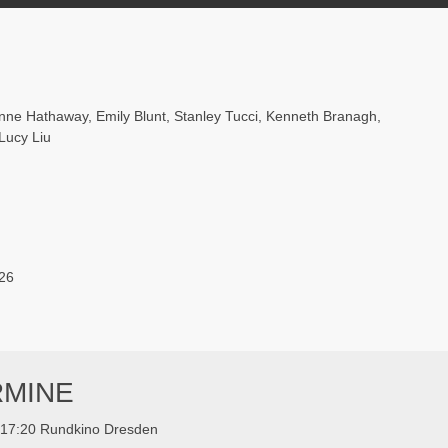
nne Hathaway
,
Emily Blunt
,
Stanley Tucci
,
Kenneth Branagh
,
Lucy Liu
26
RMINE
17:20 Rundkino Dresden