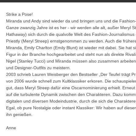
Strike a Pose!
Miranda und Andy sind wieder da und bringen uns und die Fashion-
Ganze zwanzig Jahre ist es her - wir werden alle alt, außer Meryl 
Hathaway) sich durch die qualvolle Welt des Fashion-Journalismus
Priestly (Meryl Streep) ernstgenommen zu werden. Auch die frühere,
Miranda, Emily Charlton (Emily Blunt) ist wieder mit dabei. Sie hat 
Figur in der Branche hochgearbeitet und steht nun als direkte Rival
Nigel (Stanley Tucci) und Miranda müssen also zusammen arbeiten
und Designer-Outfits zu meistern.
2003 schrieb Lauren Weisberger den Bestseller „Der Teufel trägt 
von 2006 wurde schnell zum Kultklassiker erkoren. Die schauspiel
gut, dass Meryl Streep dafür eine Oscarnominierung erhielt. Erneut
auf die turbulente Dynamik zwischen den Charakteren. Dazu komm
digitalen und diversen Modeindustrie, durch die sich die Charakt
Egal, ob pure Nostalgie oder instant Klassiker: Wir haben auf dies
ihn genießen.
Anne