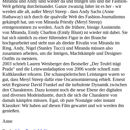
Miranda und Andy sind wieder da und bringen uns und die Fashion-
Welt gehörig durcheinander. Ganze zwanzig Jahre ist es her - wir
werden alle alt, außer Meryl Streep - dass Andy Sachs (Anne
Hathaway) sich durch die qualvolle Welt des Fashion-Journalismus
gekämpft hat, um von Miranda Priestly (Meryl Streep)
ernstgenommen zu werden. Auch die frühere, bissige Assistentin
von Miranda, Emily Charlton (Emily Blunt) ist wieder mit dabei. Sie
hat sich nämlich zu einer führenden Figur in der Branche
hochgearbeitet und steht nun als direkte Rivalin von Miranda im
Ring. Andy, Nigel (Stanley Tucci) und Miranda müssen also
zusammen arbeiten, um die Intrigen, Machtkämpfe und Designer-
Outfits zu meistern.
2003 schrieb Lauren Weisberger den Bestseller „Der Teufel trägt
Prada“ und die Leinwandadaption von 2006 wurde schnell zum
Kultklassiker erkoren. Die schauspielerischen Leistungen waren so
gut, dass Meryl Streep dafür eine Oscarnominierung erhielt. Erneut
setzt Regisseur David Frankel auf die turbulente Dynamik zwischen
den Charakteren. Dazu kommt noch die neue Ebene der digitalen
und diversen Modeindustrie, durch die sich die Charaktere von
damals kämpfen müssen. Egal, ob pure Nostalgie oder instant
Klassiker: Wir haben auf diesen Film gewartet und wir werden ihn
genießen.
Anne