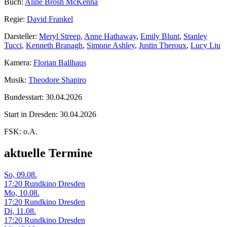
Buch:
Aline Brosh McKenna
Regie:
David Frankel
Darsteller:
Meryl Streep
,
Anne Hathaway
,
Emily Blunt
,
Stanley
Tucci
,
Kenneth Branagh
,
Simone Ashley
,
Justin Theroux
,
Lucy Liu
Kamera:
Florian Ballhaus
Musik:
Theodore Shapiro
Bundesstart:
30.04.2026
Start in Dresden:
30.04.2026
FSK:
o.A.
aktuelle Termine
So, 09.08.
17:20 Rundkino Dresden
Mo, 10.08.
17:20 Rundkino Dresden
Di, 11.08.
17:20 Rundkino Dresden