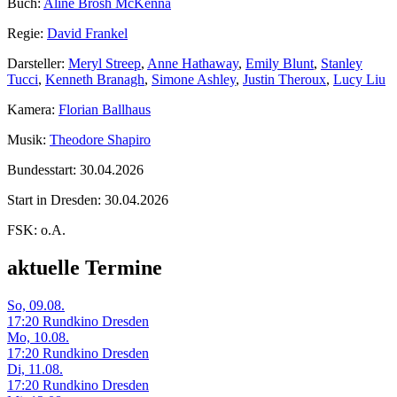
Buch:
Aline Brosh McKenna
Regie:
David Frankel
Darsteller:
Meryl Streep
,
Anne Hathaway
,
Emily Blunt
,
Stanley
Tucci
,
Kenneth Branagh
,
Simone Ashley
,
Justin Theroux
,
Lucy Liu
Kamera:
Florian Ballhaus
Musik:
Theodore Shapiro
Bundesstart:
30.04.2026
Start in Dresden:
30.04.2026
FSK:
o.A.
aktuelle Termine
So, 09.08.
17:20 Rundkino Dresden
Mo, 10.08.
17:20 Rundkino Dresden
Di, 11.08.
17:20 Rundkino Dresden