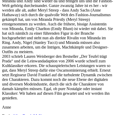
Miranda und Andy sind wieder da und bringen uns und die Fashion-
Welt gehörig durcheinander. Ganze zwanzig Jahre ist es her - wir
werden alle alt, außer Meryl Streep - dass Andy Sachs (Anne
Hathaway) sich durch die qualvolle Welt des Fashion-Journalismus
gekämpft hat, um von Miranda Priestly (Meryl Streep)
ernstgenommen zu werden. Auch die frühere, bissige Assistentin
von Miranda, Emily Charlton (Emily Blunt) ist wieder mit dabei. Sie
hat sich nämlich zu einer führenden Figur in der Branche
hochgearbeitet und steht nun als direkte Rivalin von Miranda im
Ring. Andy, Nigel (Stanley Tucci) und Miranda müssen also
zusammen arbeiten, um die Intrigen, Machtkämpfe und Designer-
Outfits zu meistern.
2003 schrieb Lauren Weisberger den Bestseller „Der Teufel trägt
Prada“ und die Leinwandadaption von 2006 wurde schnell zum
Kultklassiker erkoren. Die schauspielerischen Leistungen waren so
gut, dass Meryl Streep dafür eine Oscarnominierung erhielt. Erneut
setzt Regisseur David Frankel auf die turbulente Dynamik zwischen
den Charakteren. Dazu kommt noch die neue Ebene der digitalen
und diversen Modeindustrie, durch die sich die Charaktere von
damals kämpfen müssen. Egal, ob pure Nostalgie oder instant
Klassiker: Wir haben auf diesen Film gewartet und wir werden ihn
genießen.
Anne