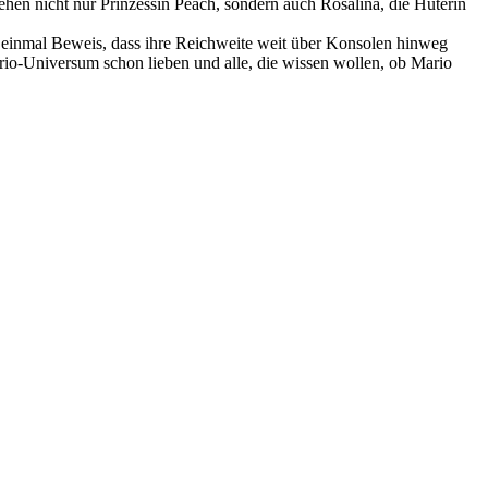
stehen nicht nur Prinzessin Peach, sondern auch Rosalina, die Hüterin
er einmal Beweis, dass ihre Reichweite weit über Konsolen hinweg
ario-Universum schon lieben und alle, die wissen wollen, ob Mario