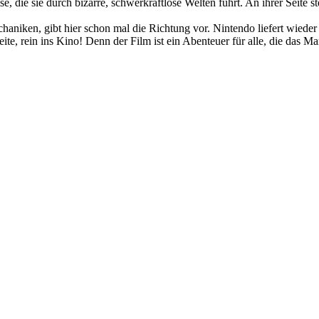
e, die sie durch bizarre, schwerkraftlose Welten führt. An ihrer Seite 
chaniken, gibt hier schon mal die Richtung vor. Nintendo liefert wied
te, rein ins Kino! Denn der Film ist ein Abenteuer für alle, die das M