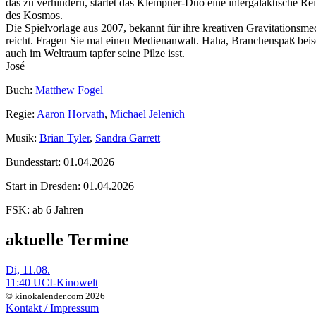
das zu verhindern, startet das Klempner-Duo eine intergalaktische Reis
des Kosmos.
Die Spielvorlage aus 2007, bekannt für ihre kreativen Gravitationsme
reicht. Fragen Sie mal einen Medienanwalt. Haha, Branchenspaß beisei
auch im Weltraum tapfer seine Pilze isst.
José
Buch:
Matthew Fogel
Regie:
Aaron Horvath
,
Michael Jelenich
Musik:
Brian Tyler
,
Sandra Garrett
Bundesstart:
01.04.2026
Start in Dresden:
01.04.2026
FSK:
ab 6 Jahren
aktuelle Termine
Di, 11.08.
11:40 UCI-Kinowelt
© kinokalender.com 2026
Kontakt / Impressum