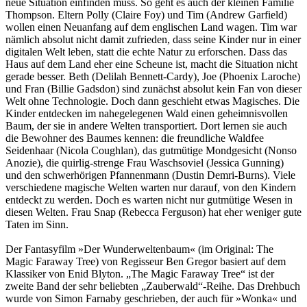
neue Situation einfinden muss. So geht es auch der kleinen Familie
Thompson. Eltern Polly (Claire Foy) und Tim (Andrew Garfield)
wollen einen Neuanfang auf dem englischen Land wagen. Tim war
nämlich absolut nicht damit zufrieden, dass seine Kinder nur in einer
digitalen Welt leben, statt die echte Natur zu erforschen. Dass das
Haus auf dem Land eher eine Scheune ist, macht die Situation nicht
gerade besser. Beth (Delilah Bennett-Cardy), Joe (Phoenix Laroche)
und Fran (Billie Gadsdon) sind zunächst absolut kein Fan von dieser
Welt ohne Technologie. Doch dann geschieht etwas Magisches. Die
Kinder entdecken im nahegelegenen Wald einen geheimnisvollen
Baum, der sie in andere Welten transportiert. Dort lernen sie auch
die Bewohner des Baumes kennen: die freundliche Waldfee
Seidenhaar (Nicola Coughlan), das gutmütige Mondgesicht (Nonso
Anozie), die quirlig-strenge Frau Waschsoviel (Jessica Gunning)
und den schwerhörigen Pfannenmann (Dustin Demri-Burns). Viele
verschiedene magische Welten warten nur darauf, von den Kindern
entdeckt zu werden. Doch es warten nicht nur gutmütige Wesen in
diesen Welten. Frau Snap (Rebecca Ferguson) hat eher weniger gute
Taten im Sinn.
Der Fantasyfilm »Der Wunderweltenbaum« (im Original: The
Magic Faraway Tree) von Regisseur Ben Gregor basiert auf dem
Klassiker von Enid Blyton. „The Magic Faraway Tree“ ist der
zweite Band der sehr beliebten „Zauberwald“-Reihe. Das Drehbuch
wurde von Simon Farnaby geschrieben, der auch für »Wonka« und