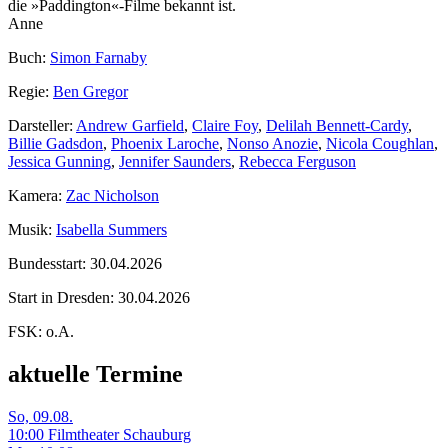
die »Paddington«-Filme bekannt ist.
Anne
Buch:
Simon Farnaby
Regie:
Ben Gregor
Darsteller:
Andrew Garfield
,
Claire Foy
,
Delilah Bennett-Cardy
,
Billie Gadsdon
,
Phoenix Laroche
,
Nonso Anozie
,
Nicola Coughlan
,
Jessica Gunning
,
Jennifer Saunders
,
Rebecca Ferguson
Kamera:
Zac Nicholson
Musik:
Isabella Summers
Bundesstart:
30.04.2026
Start in Dresden:
30.04.2026
FSK:
o.A.
aktuelle Termine
So, 09.08.
10:00 Filmtheater Schauburg