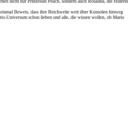
stehen nicht nur Prinzessin Peach, sondern auch Rosalina, die Hüterin
er einmal Beweis, dass ihre Reichweite weit über Konsolen hinweg
ario-Universum schon lieben und alle, die wissen wollen, ob Mario