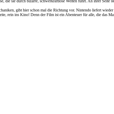
e, die sie durch bizarre, schwerkraftlose Welten führt. An ihrer Seite 
chaniken, gibt hier schon mal die Richtung vor. Nintendo liefert wied
te, rein ins Kino! Denn der Film ist ein Abenteuer für alle, die das M