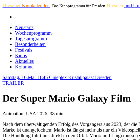
Dresdner
Kinokalender
Dresden
und Um
- Das Kinoprogramm für Dresden
Neustarts
Wochenprogramm
Tagesprogramm
Besonderheiten
Festivals
Kinos
Aktuelles
Kolumne
Samstag, 16.Mai 11:45
Cineplex Kristallpalast Dresden
TRAILER
Der Super Mario Galaxy Film
Animation, USA 2026, 98 min
Nach dem überwältigenden Erfolg des Vorgängers aus 2023, der die N
Marke ist unangefochten; Mario ist längst mehr als nur ein Videospie
Die Handlung führt uns direkt in den Orbit: Mario und Luigi müssen s