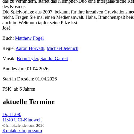
das zu verhindern, startet das Klempner-Duo eine intergalaktische Reis
des Kosmos.
Die Spielvorlage aus 2007, bekannt für ihre kreativen Gravitationsme
reicht. Fragen Sie mal einen Medienanwalt. Haha, Branchenspaß beisei
auch im Weltraum tapfer seine Pilze isst.
José
Buch:
Matthew Fogel
Regie:
Aaron Horvath
,
Michael Jelenich
Musik:
Brian Tyler
,
Sandra Garrett
Bundesstart:
01.04.2026
Start in Dresden:
01.04.2026
FSK:
ab 6 Jahren
aktuelle Termine
Di, 11.08.
11:40 UCI-Kinowelt
© kinokalender.com 2026
Kontakt / Impressum