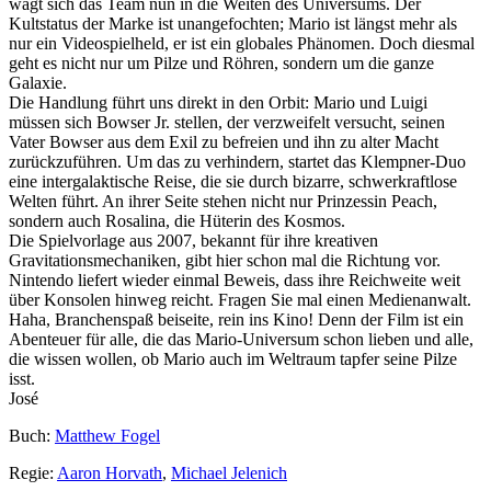
wagt sich das Team nun in die Weiten des Universums. Der
Kultstatus der Marke ist unangefochten; Mario ist längst mehr als
nur ein Videospielheld, er ist ein globales Phänomen. Doch diesmal
geht es nicht nur um Pilze und Röhren, sondern um die ganze
Galaxie.
Die Handlung führt uns direkt in den Orbit: Mario und Luigi
müssen sich Bowser Jr. stellen, der verzweifelt versucht, seinen
Vater Bowser aus dem Exil zu befreien und ihn zu alter Macht
zurückzuführen. Um das zu verhindern, startet das Klempner-Duo
eine intergalaktische Reise, die sie durch bizarre, schwerkraftlose
Welten führt. An ihrer Seite stehen nicht nur Prinzessin Peach,
sondern auch Rosalina, die Hüterin des Kosmos.
Die Spielvorlage aus 2007, bekannt für ihre kreativen
Gravitationsmechaniken, gibt hier schon mal die Richtung vor.
Nintendo liefert wieder einmal Beweis, dass ihre Reichweite weit
über Konsolen hinweg reicht. Fragen Sie mal einen Medienanwalt.
Haha, Branchenspaß beiseite, rein ins Kino! Denn der Film ist ein
Abenteuer für alle, die das Mario-Universum schon lieben und alle,
die wissen wollen, ob Mario auch im Weltraum tapfer seine Pilze
isst.
José
Buch:
Matthew Fogel
Regie:
Aaron Horvath
,
Michael Jelenich