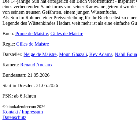
Die 14-jährige Sun hat erfolgreich ein Buch veröffentlicht - inspirie
eines verheerenden Sandsturms von seiner Karawane getrennt wurde und
von seinem treusten Gefährten, einem jungen Wüstenfuchs.
Als Sun im Rahmen einer Preisverleihung für ihr Buch selbst zu eine
Legende des Wüstenkindes Hadara weit mehr ist als eine einfache G
Buch:
Prune de Maistre
,
Gilles de Maistre
Regie:
Gilles de Maistre
Darsteller:
Neige de Maistre
,
Moun Ghazali
,
Kev Adams
,
Nahil Boua
Kamera:
Renaud Anciaux
Bundesstart:
21.05.2026
Start in Dresden:
21.05.2026
FSK:
ab 6 Jahren
© kinokalender.com 2026
Kontakt / Impressum
Datenschutz