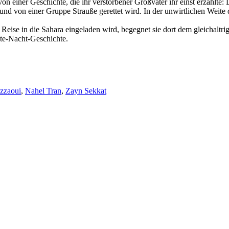
rt von einer Geschichte, die ihr verstorbener Großvater ihr einst erzäh
 von einer Gruppe Strauße gerettet wird. In der unwirtlichen Weite der 
r Reise in die Sahara eingeladen wird, begegnet sie dort dem gleichal
ute-Nacht-Geschichte.
zzaoui
,
Nahel Tran
,
Zayn Sekkat