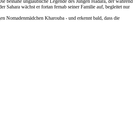
lte: Die beinahe unglaubliche Legende des Jungen Hadara, der während
Sahara wächst er fortan fernab seiner Familie auf, begleitet nur
trigen Nomadenmädchen Kharouba - und erkennt bald, dass die