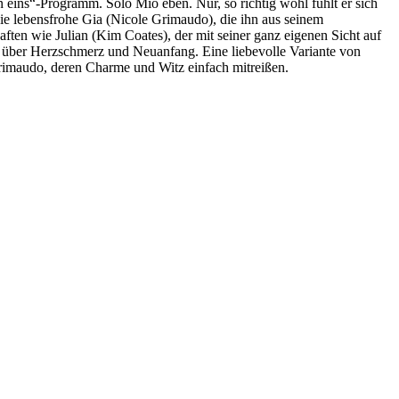
 eins“-Programm. Solo Mio eben. Nur, so richtig wohl fühlt er sich
die lebensfrohe Gia (Nicole Grimaudo), die ihn aus seinem
aften wie Julian (Kim Coates), der mit seiner ganz eigenen Sicht auf
 über Herzschmerz und Neuanfang. Eine liebevolle Variante von
 Grimaudo, deren Charme und Witz einfach mitreißen.