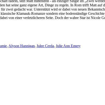
ft radeln, sitzt Matt mittendrin - als einziger Single im „Zwei werden
ien hat seine ganz eigene Art, Dinge zu regeln. In Rom trifft Matt auf 
nie für zwei gedacht war. Unterstützt wird er dabei von neuen Bekanntsch
ne klassische Klamauk-Romanze sondern eine bodenständige Geschichte
dabei von einer verletzlicheren Seite. Doch der wahre Star ist Nicole
umie
,
Alyson Hannigan
,
Julee Cerda
,
Julie Ann Emery