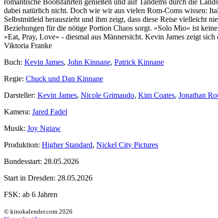
romantische Bootsfahrten genießen und auf Tandems durch die Landscha
dabei natürlich nicht. Doch wie wir aus vielen Rom-Coms wissen: Ital
Selbstmitleid herauszieht und ihm zeigt, dass diese Reise vielleicht 
Beziehungen für die nötige Portion Chaos sorgt. »Solo Mio« ist kei
»Eat, Pray, Love« - diesmal aus Männersicht. Kevin James zeigt sich 
Viktoria Franke
Buch:
Kevin James
,
John Kinnane
,
Patrick Kinnane
Regie:
Chuck und Dan Kinnane
Darsteller:
Kevin James
,
Nicole Grimaudo
,
Kim Coates
,
Jonathan Ro
Kamera:
Jared Fadel
Musik:
Joy Ngiaw
Produktion:
Higher Standard
,
Nickel City Pictures
Bundesstart:
28.05.2026
Start in Dresden:
28.05.2026
FSK:
ab 6 Jahren
© kinokalender.com 2026